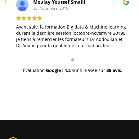
Moulay Youssef Smaili
30. Novembre, 2019.
Ayant suivi la formation Big data & Machine learning
durant la dernière session (octobre-novemvre 2019),
je tiens à remercier les formateurs Dr Abdoullah et
Dr Amine pour la qualité de la formation, leur
pédagogie et leur gentillesse. Je vous souhaite une
très bonne continuation et à très bientôt inchallah.
Youssef.
Évaluation
Google
:
4.2
sur 5,
Basée sur
35 avis
.