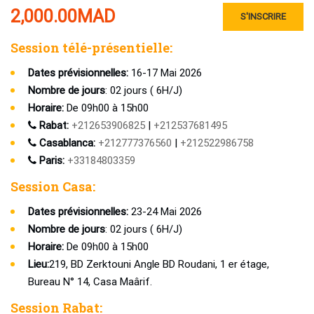
2,000.00
MAD
S'INSCRIRE
Session télé-présentielle:
Dates prévisionnelles:
16-17 Mai 2026
Nombre de jours
: 02 jours ( 6H/J)
Horaire:
De 09h00 à 15h00
Rabat:
+212653906825
|
+212537681495
Casablanca:
+212777376560
|
+212522986758
Paris:
+33184803359
Session Casa:
Dates prévisionnelles:
23-24 Mai 2026
Nombre de jours
: 02 jours ( 6H/J)
Horaire:
De 09h00 à 15h00
Lieu:
219, BD Zerktouni Angle BD Roudani, 1 er étage,
Bureau N° 14, Casa Maârif.
Session Rabat: