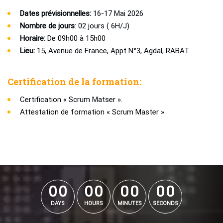
Dates prévisionnelles:
16-17 Mai 2026
Nombre de jours
: 02 jours ( 6H/J)
Horaire:
De 09h00 à 15h00
Lieu:
15, Avenue de France, Appt N°3, Agdal, RABAT.
Certification de la formation:
Certification « Scrum Matser ».
Attestation de formation « Scrum Master ».
0
0
0
0
0
0
0
0
0
0
0
0
0
0
0
0
DAYS
HOURS
MINUTES
SECONDS