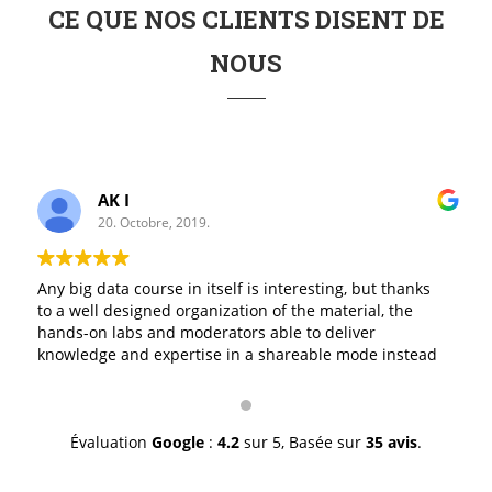
CE QUE NOS CLIENTS DISENT DE
NOUS
AK I
20. Octobre, 2019.
Any big data course in itself is interesting, but thanks
to a well designed organization of the material, the
hands-on labs and moderators able to deliver
knowledge and expertise in a shareable mode instead
of a I-give/you-take mode, made it excellent. The staff
was professionally great in doing exactly what it is
suppose to do and with a genuine smile. I thank you for
a job well done.
Évaluation
Google
:
4.2
sur 5,
Basée sur
35 avis
.