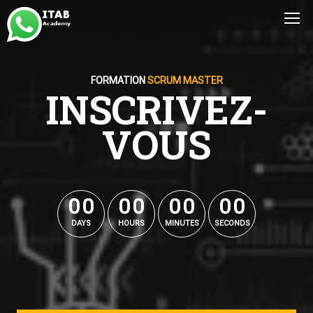
FORMATION
SCRUM MASTER
INSCRIVEZ-
VOUS
0
0
0
0
0
0
0
0
0
0
0
0
0
0
0
0
DAYS
HOURS
MINUTES
SECONDS