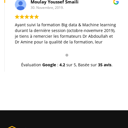
Moulay Youssef Smaili
30. Novembre, 2019.
Ayant suivi la formation Big data & Machine learning
durant la dernière session (octobre-novemvre 2019),
je tiens à remercier les formateurs Dr Abdoullah et
Dr Amine pour la qualité de la formation, leur
pédagogie et leur gentillesse. Je vous souhaite une
très bonne continuation et à très bientôt inchallah.
Youssef.
Évaluation
Google
:
4.2
sur 5,
Basée sur
35 avis
.