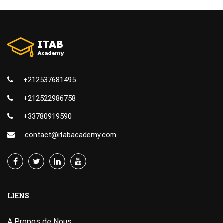
+212537681495
+212522986758
+33780919590
contact@itabacademy.com
LIENS
A Propos de Nous