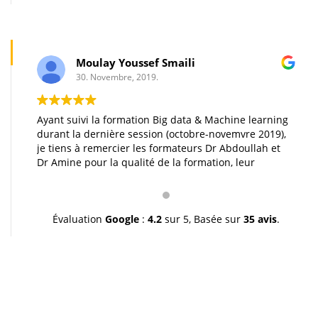
Moulay Youssef Smaili
30. Novembre, 2019.
Ayant suivi la formation Big data & Machine learning
durant la dernière session (octobre-novemvre 2019),
je tiens à remercier les formateurs Dr Abdoullah et
Dr Amine pour la qualité de la formation, leur
pédagogie et leur gentillesse. Je vous souhaite une
très bonne continuation et à très bientôt inchallah.
Youssef.
Évaluation
Google
:
4.2
sur 5,
Basée sur
35 avis
.