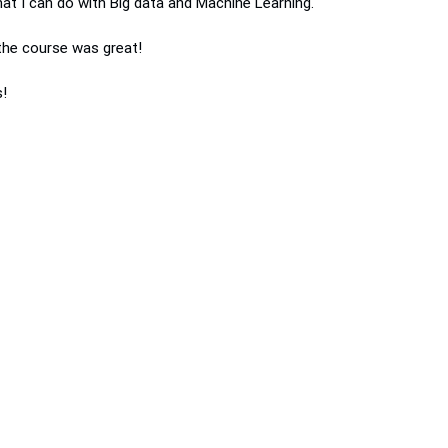
at I can do with Big data and Machine Learning.
 the course was great!
!