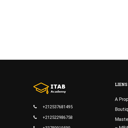
LIENS
A Pro
+212537681495
Bouti
+212522986758
Master
– MB