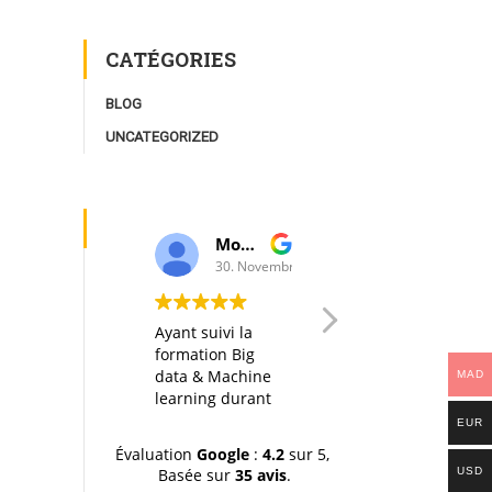
CATÉGORIES
BLOG
UNCATEGORIZED
Moulay Youssef Smaili
AK I
30. Novembre, 2019.
20. Octobre, 2
Ayant suivi la
Any big data
formation Big
course in itself is
data & Machine
interesting, but
MAD
learning durant
thanks to a well
la dernière
designed
EUR
session (octobre-
organization of
Évaluation
Google
:
4.2
sur 5,
novemvre 2019),
the material, the
Basée sur
35 avis
.
USD
je tiens à
hands-on labs