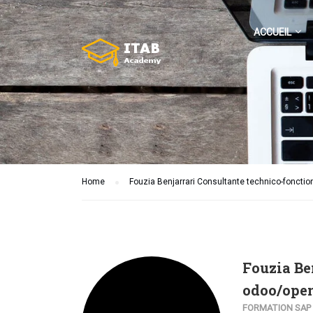
ACCUEIL
Home
Fouzia Benjarrari Consultante technico-foncti
Fouzia Be
odoo/open
FORMATION SAP