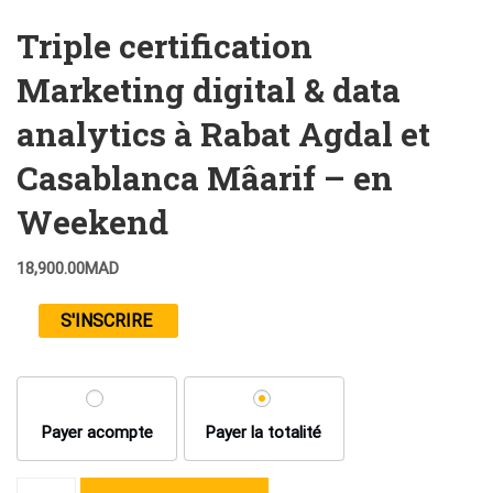
Triple certification
Marketing digital & data
analytics à Rabat Agdal et
Casablanca Mâarif – en
Weekend
18,900.00
MAD
S'INSCRIRE
Payer acompte
Payer la totalité
quantité