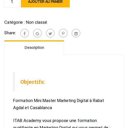
AJOUTER AU PANIER
de
Triple
certification
Catégorie :
Non classé
Marketing
Share:
digital
&
Description
data
analytics
à
Rabat
Agdal
Objectifs:
et
Casablanca
Mâarif
Formation Mini Master Marketing Digital à Rabat
-
Agdal et Casablanca
en
Weekend
ITAB Academy vous propose une formation
qualifiante en Marketing Digital qui vous permet de :