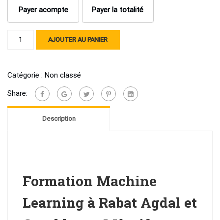
Payer acompte
Payer la totalité
quantité
AJOUTER AU PANIER
de
Formation
Machine
Catégorie :
Non classé
Learning
Share:
à
Rabat
Description
Agdal
et
Casa
Mâarif
-
Formation Machine
en
Weekend
Learning à Rabat Agdal et
-