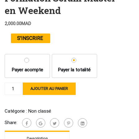
en Weekend
2,000.00
MAD
S'INSCRIRE
Payer acompte
Payer la totalité
quantité
AJOUTER AU PANIER
de
Formation
Scrum
Catégorie :
Non classé
Master
Share:
-
en
Description