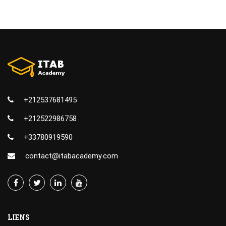
+212537681495
+212522986758
+33780919590
contact@itabacademy.com
LIENS