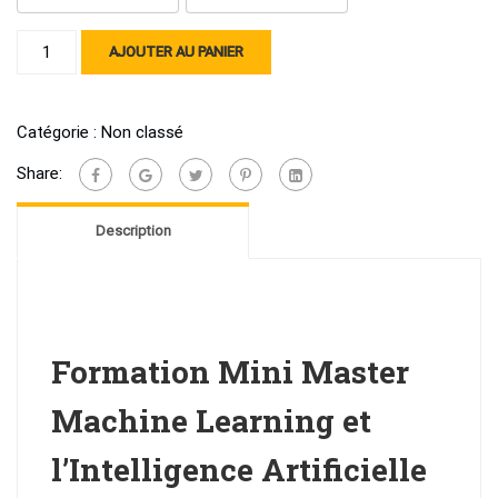
quantité
AJOUTER AU PANIER
de
Formation
Mini
Catégorie :
Non classé
master
Share:
Machine
Learning
Description
&
l'intelligence
artificielle
à
Rabat
Formation Mini Master
Agdal
et
Machine Learning et
Casa
Mâarif
l’Intelligence Artificielle
-