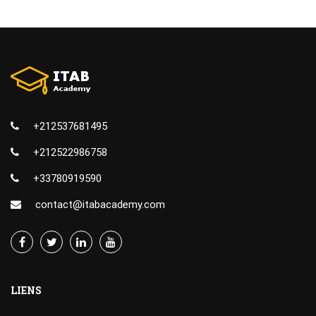
+212537681495
+212522986758
+33780919590
contact@itabacademy.com
LIENS