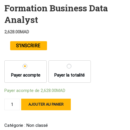
Formation Business Data
Analyst
2,628.00
MAD
S'INSCRIRE
Payer acompte
Payer la totalité
Payer acompte de
2,628.00
MAD
quantité
AJOUTER AU PANIER
de
Formation
Business
Catégorie :
Non classé