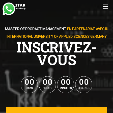
MASTER OF PRODACT MANAGEMENT
EN PARTENARIAT AVEC IU
INTERNATIONAL UNIVERSITY OF APPLIED SCIENCES GERMANY
INSCRIVEZ-
VOUS
0
0
0
0
0
0
0
0
0
0
0
0
0
0
0
0
DAYS
HOURS
MINUTES
SECONDS