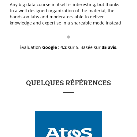
Any big data course in itself is interesting, but thanks
to a well designed organization of the material, the
hands-on labs and moderators able to deliver
knowledge and expertise in a shareable mode instead
of a I-give/you-take mode, made it excellent. The staff
was professionally great in doing exactly what it is
suppose to do and with a genuine smile. I thank you for
a job well done.
Évaluation
Google
:
4.2
sur 5,
Basée sur
35 avis
.
QUELQUES RÉFÉRENCES