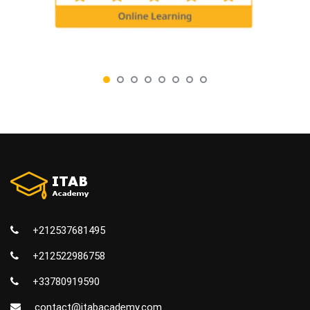
+212537681495
+212522986758
+33780919590
contact@itabacademy.com