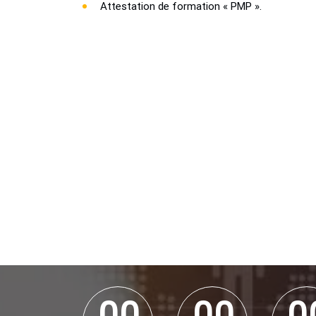
Attestation de formation « PMP ».
0
0
0
0
0
0
0
0
0
0