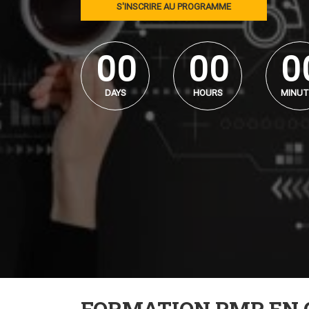
S'INSCRIRE AU PROGRAMME
0
0
0
0
0
0
0
0
0
0
DAYS
HOURS
MINUT
FORMATION PMP EN 