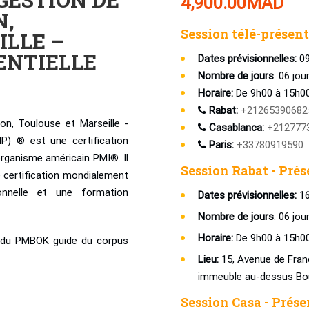
4,900.00
MAD
N,
Session télé-présent
ILLE –
ENTIELLE
Dates prévisionnelles:
09
Nombre de jours
: 06 jou
Horaire:
De 9h00 à 15h0
Rabat:
+21265390682
on, Toulouse et Marseille -
Casablanca:
+212777
P) ® est une certification
Paris:
+33780919590
’organisme américain PMI®. Il
Session Rabat - Prés
 certification mondialement
onnelle et une formation
Dates prévisionnelles:
16
Nombre de jours
: 06 jou
Horaire:
De 9h00 à 15h0
n du PMBOK guide du corpus
Lieu:
15, Avenue de Franc
immeuble au-dessus Bou
Session Casa - Présen