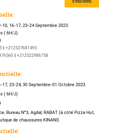
S'INSCRIRE
ielle:
-10, 16-17, 23-24 Septembre 2023.
rs ( 6H/J)
0
5
|
+212537681495
376560
|
+212522986758
entielle:
-17, 23-24, 30 Septembre-01 Octobre 2023.
rs ( 6H/J)
0
e, Bureau N°3, Agdal, RABAT (à côté Pizza Hut,
tique de chaussures KINANI)
tielle: