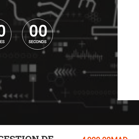
0
0
0
0
0
0
ES
SECONDS
GESTION DE