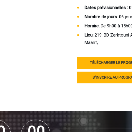
Dates prévisionnelles :
09
Nombre de jours
: 06 jou
Horaire:
De 9h00 à 15h0
Lieu:
219, BD Zerktouni A
Maârif,
TÉLÉCHARGER LE PRO
S'INSCRIRE AU PROG
0
0
0
0
0
0