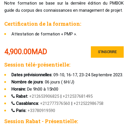
Notre formation se base sur la dernière édition du PMBOK
guide du corpus des connaissances en management de projet.
Certification de la formation:
Attestation de formation « PMP ».
4,900.00
MAD
S'INSCRIRE
Session télé-présentielle:
Dates prévisionnelles:
09-10, 16-17, 23-24 Septembre 2023.
Nombre de jours
: 06 jours ( 6H/J)
Horaire:
De 9h00 à 15h00
Rabat:
+212653906825
|
+212537681495
Casablanca:
+212777376560
|
+212522986758
Paris:
+33780919590
Session Rabat - Présentielle: