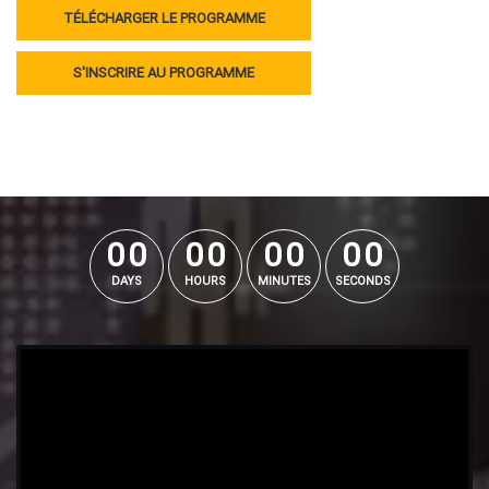
TÉLÉCHARGER LE PROGRAMME
S'INSCRIRE AU PROGRAMME
0
0
0
0
0
0
0
0
0
0
0
0
0
0
0
0
DAYS
HOURS
MINUTES
SECONDS