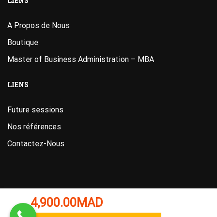
LIENS
A Propos de Nous
Boutique
Master of Business Administration – MBA
LIENS
Future sessions
Nos références
Contactez-Nous
4,900.00
MAD
Designed
by
ITAB Academy
. Powered by ITAB ACADEMY.