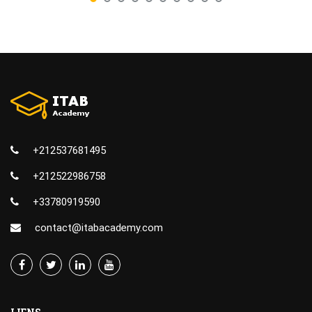
+212537681495
+212522986758
+33780919590
contact@itabacademy.com