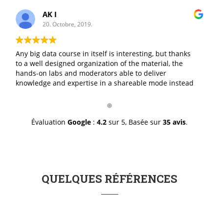
AK I
20. Octobre, 2019.
Any big data course in itself is interesting, but thanks
to a well designed organization of the material, the
hands-on labs and moderators able to deliver
knowledge and expertise in a shareable mode instead
of a I-give/you-take mode, made it excellent. The staff
was professionally great in doing exactly what it is
suppose to do and with a genuine smile. I thank you for
a job well done.
Évaluation
Google
:
4.2
sur 5,
Basée sur
35 avis
.
QUELQUES RÉFÉRENCES