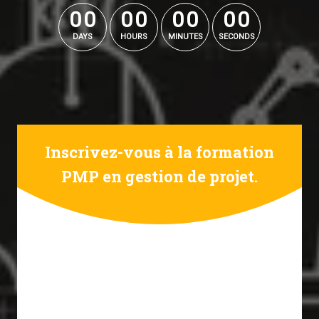
0
0
0
0
0
0
0
0
DAYS
HOURS
MINUTES
SECONDS
Inscrivez-vous à la formation
PMP en gestion de projet.