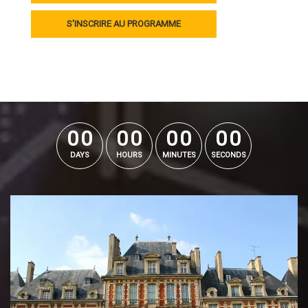
S'INSCRIRE AU PROGRAMME
0
0
0
0
0
0
0
0
0
0
0
0
0
0
0
0
DAYS
HOURS
MINUTES
SECONDS