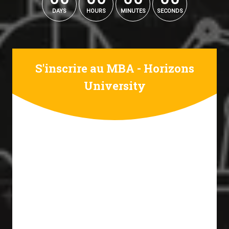
DAYS
HOURS
MINUTES
SECONDS
S'inscrire au MBA - Horizons
University