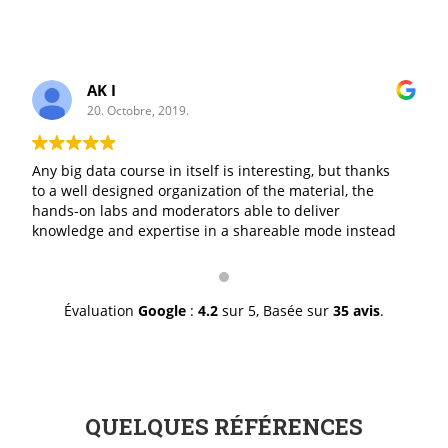
AK I
20. Octobre, 2019.
Any big data course in itself is interesting, but thanks
to a well designed organization of the material, the
hands-on labs and moderators able to deliver
knowledge and expertise in a shareable mode instead
of a I-give/you-take mode, made it excellent. The staff
was professionally great in doing exactly what it is
suppose to do and with a genuine smile. I thank you for
a job well done.
Évaluation
Google
:
4.2
sur 5,
Basée sur
35 avis
.
QUELQUES RÉFÉRENCES