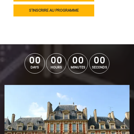
S'INSCRIRE AU PROGRAMME
0
0
0
0
0
0
0
0
0
0
0
0
0
0
0
0
DAYS
HOURS
MINUTES
SECONDS