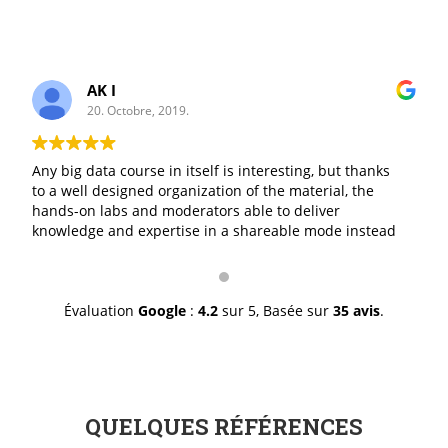
AK I
20. Octobre, 2019.
Any big data course in itself is interesting, but thanks
to a well designed organization of the material, the
hands-on labs and moderators able to deliver
knowledge and expertise in a shareable mode instead
of a I-give/you-take mode, made it excellent. The staff
was professionally great in doing exactly what it is
suppose to do and with a genuine smile. I thank you for
a job well done.
Évaluation
Google
:
4.2
sur 5,
Basée sur
35 avis
.
QUELQUES RÉFÉRENCES