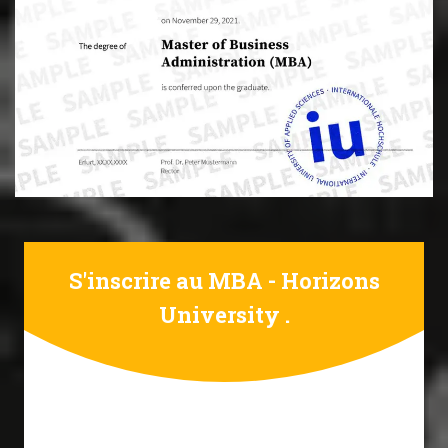
S'inscrire au MBA - Horizons
University .