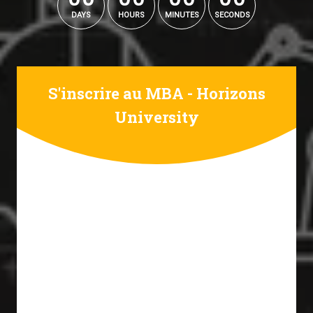
DAYS
HOURS
MINUTES
SECONDS
S'inscrire au MBA - Horizons
University