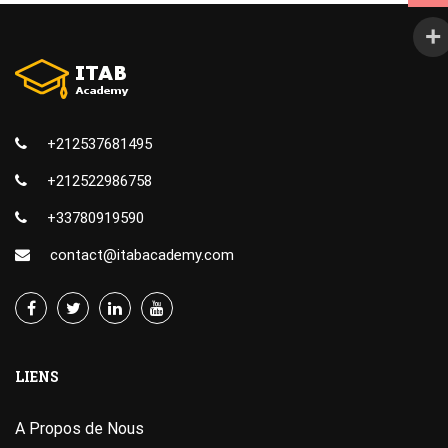
+212537681495
+212522986758
+33780919590
contact@itabacademy.com
LIENS
A Propos de Nous