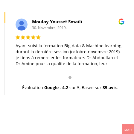
Moulay Youssef Smaili
30. Novembre, 2019.
Ayant suivi la formation Big data & Machine learning
durant la dernière session (octobre-novemvre 2019),
je tiens à remercier les formateurs Dr Abdoullah et
Dr Amine pour la qualité de la formation, leur
pédagogie et leur gentillesse. Je vous souhaite une
très bonne continuation et à très bientôt inchallah.
Youssef.
Évaluation
Google
:
4.2
sur 5,
Basée sur
35 avis
.
MAD