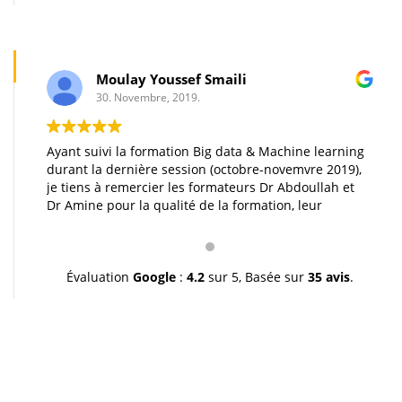
Moulay Youssef Smaili
30. Novembre, 2019.
Ayant suivi la formation Big data & Machine learning
durant la dernière session (octobre-novemvre 2019),
je tiens à remercier les formateurs Dr Abdoullah et
Dr Amine pour la qualité de la formation, leur
pédagogie et leur gentillesse. Je vous souhaite une
très bonne continuation et à très bientôt inchallah.
Youssef.
Évaluation
Google
:
4.2
sur 5,
Basée sur
35 avis
.