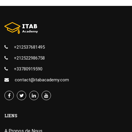
+212537681495
+212522986758
+33780919590
contact@itabacademy.com
LIENS
A Propos de Nous