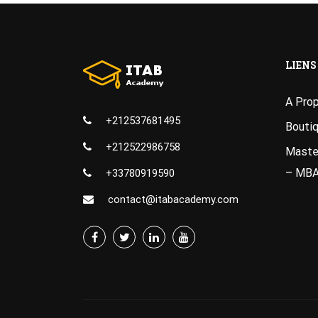
LIENS
A Pro
+212537681495
Bouti
+212522986758
Master
– MB
+33780919590
contact@itabacademy.com