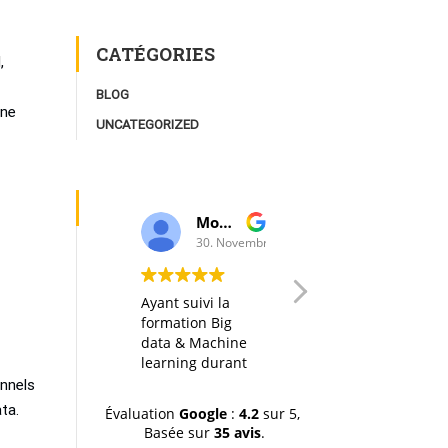
CATÉGORIES
,
BLOG
rne
UNCATEGORIZED
Moulay Youssef Smaili
AK I
30. Novembre, 2019.
20. Octobre, 201
Ayant suivi la
Any big data
formation Big
course in itself is
data & Machine
interesting, but
learning durant
thanks to a well
la dernière
designed
onnels
session (octobre-
organization of
ta.
Évaluation
Google
:
4.2
sur 5,
novemvre 2019),
the material, the
Basée sur
35 avis
.
je tiens à
hands-on labs