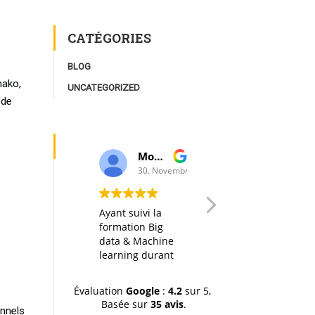
CATÉGORIES
BLOG
mako,
UNCATEGORIZED
 de
Moulay Youssef Smaili
AK I
30. Novembre, 2019.
20. Octobre, 2019
Ayant suivi la
Any big data
formation Big
course in itself is
data & Machine
interesting, but
learning durant
thanks to a well
la dernière
designed
session (octobre-
organization of
Évaluation
Google
:
4.2
sur 5,
novemvre 2019),
the material, the
Basée sur
35 avis
.
je tiens à
hands-on labs
onnels