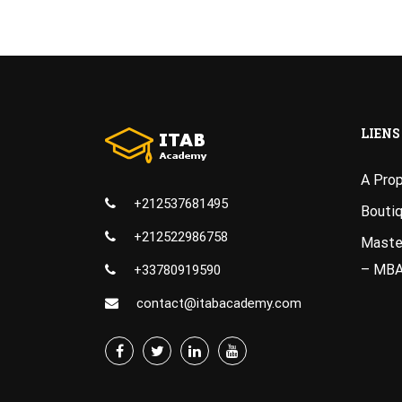
LIENS
A Pro
+212537681495
Bouti
+212522986758
Master
– MB
+33780919590
contact@itabacademy.com