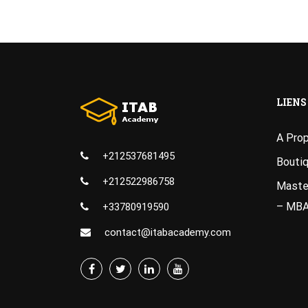
LIENS
A Pro
+212537681495
Bouti
+212522986758
Master
– MB
+33780919590
contact@itabacademy.com