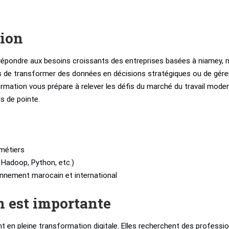
tion
épondre aux besoins croissants des entreprises basées à niamey, m
es de transformer des données en décisions stratégiques ou de gére
mation vous prépare à relever les défis du marché du travail mode
ls de pointe.
métiers
, Hadoop, Python, etc.)
ronnement marocain et international
n est importante
t en pleine transformation digitale. Elles recherchent des professi