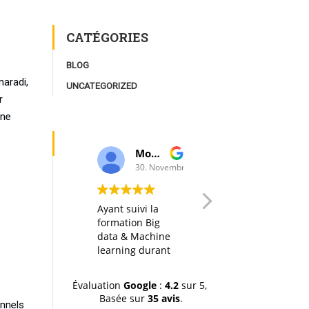
CATÉGORIES
BLOG
aradi,
UNCATEGORIZED
r
rne
Moulay Youssef Smaili
AK I
30. Novembre, 2019.
20. Octobre, 2019.
Ayant suivi la
Any big data
formation Big
course in itself is
data & Machine
interesting, but
learning durant
thanks to a well
la dernière
designed
session (octobre-
organization of
Évaluation
Google
:
4.2
sur 5,
novemvre 2019),
the material, the
Basée sur
35 avis
.
je tiens à
hands-on labs
onnels