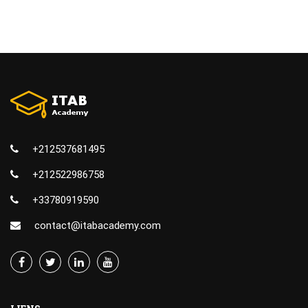
+212537681495
+212522986758
+33780919590
contact@itabacademy.com