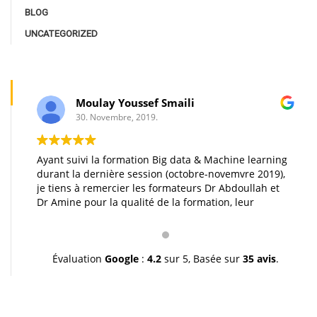
BLOG
UNCATEGORIZED
Moulay Youssef Smaili
30. Novembre, 2019.
Ayant suivi la formation Big data & Machine learning
durant la dernière session (octobre-novemvre 2019),
je tiens à remercier les formateurs Dr Abdoullah et
Dr Amine pour la qualité de la formation, leur
pédagogie et leur gentillesse. Je vous souhaite une
très bonne continuation et à très bientôt inchallah.
Youssef.
Évaluation
Google
:
4.2
sur 5,
Basée sur
35 avis
.