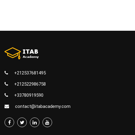
+212537681495
+212522986758
+33780919590
contact@itabacademy.com