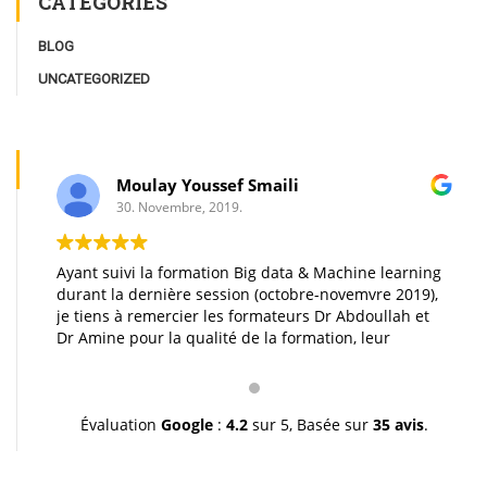
CATÉGORIES
BLOG
UNCATEGORIZED
Moulay Youssef Smaili
30. Novembre, 2019.
Ayant suivi la formation Big data & Machine learning
Any
durant la dernière session (octobre-novemvre 2019),
tha
je tiens à remercier les formateurs Dr Abdoullah et
ma
Dr Amine pour la qualité de la formation, leur
de
pédagogie et leur gentillesse. Je vous souhaite une
mo
très bonne continuation et à très bientôt inchallah.
exc
Youssef.
exa
smi
Évaluation
Google
:
4.2
sur 5,
Basée sur
35 avis
.