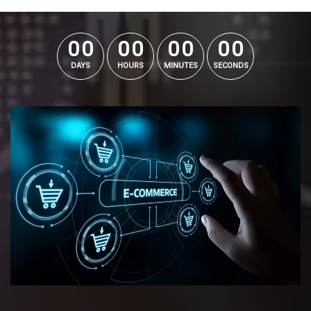
0
0
0
0
0
0
0
0
0
0
0
0
0
0
0
0
DAYS
HOURS
MINUTES
SECONDS