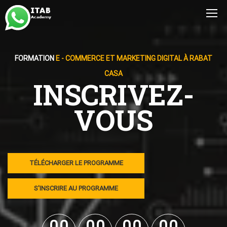
FORMATION
E - COMMERCE ET MARKETING DIGITAL À RABAT
CASA
INSCRIVEZ-
VOUS
TÉLÉCHARGER LE PROGRAMME
S'INSCRIRE AU PROGRAMME
0
0
0
0
0
0
0
0
0
0
0
0
0
0
0
0