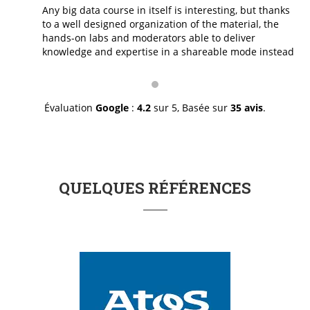
Any big data course in itself is interesting, but thanks
to a well designed organization of the material, the
hands-on labs and moderators able to deliver
knowledge and expertise in a shareable mode instead
of a I-give/you-take mode, made it excellent. The staff
was professionally great in doing exactly what it is
suppose to do and with a genuine smile. I thank you for
a job well done.
Évaluation
Google
:
4.2
sur 5,
Basée sur
35 avis
.
QUELQUES RÉFÉRENCES