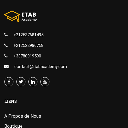
+212537681495
+212522986758
+33780919590
contact@itabacademy.com
LIENS
A Propos de Nous
Boutique