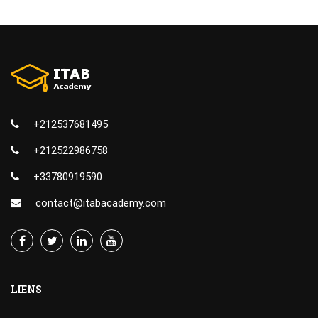
+212537681495
+212522986758
+33780919590
contact@itabacademy.com
LIENS