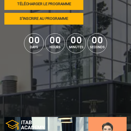
TÉLÉCHARGER LE PROGRAMME
S'INSCRIRE AU PROGRAMME
0
0
0
0
0
0
0
0
0
0
0
0
0
0
0
0
DAYS
HOURS
MINUTES
SECONDS
Lecteur
vidéo