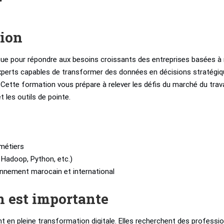
r
tion
ue pour répondre aux besoins croissants des entreprises basées à 
experts capables de transformer des données en décisions stratégi
ette formation vous prépare à relever les défis du marché du trava
 les outils de pointe.
métiers
, Hadoop, Python, etc.)
ronnement marocain et international
n est importante
t en pleine transformation digitale. Elles recherchent des professi