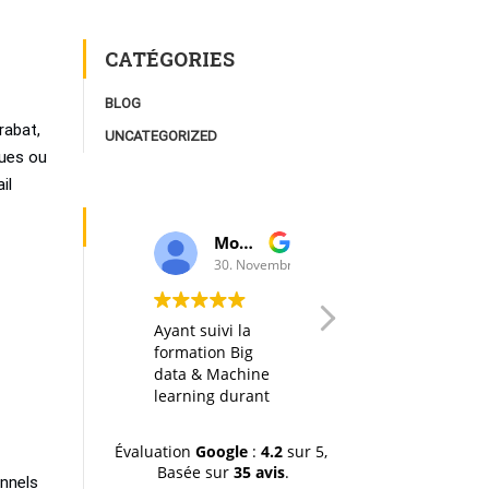
CATÉGORIES
BLOG
rabat,
UNCATEGORIZED
ques ou
il
Moulay Youssef Smaili
AK I
30. Novembre, 2019.
20. Octobre, 2
Ayant suivi la
Any big data
formation Big
course in itself is
data & Machine
interesting, but
learning durant
thanks to a well
la dernière
designed
session (octobre-
organization of
Évaluation
Google
:
4.2
sur 5,
novemvre 2019),
the material, the
Basée sur
35 avis
.
je tiens à
hands-on labs
onnels