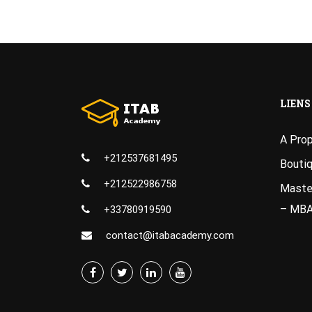
LIENS
A Pro
+212537681495
Bouti
+212522986758
Master
– MB
+33780919590
contact@itabacademy.com