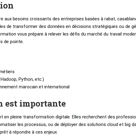
tion
e aux besoins croissants des entreprises basées à rabat, casablan
bles de transformer des données en décisions stratégiques ou de gé
mation vous prépare à relever les défis du marché du travail mode
ls de pointe.
métiers
, Hadoop, Python, etc.)
ronnement marocain et international
n est importante
t en pleine transformation digitale. Elles recherchent des professi
omatiser les processus, ou de déployer des solutions cloud et big da
prêt à répondre à ces enjeux.