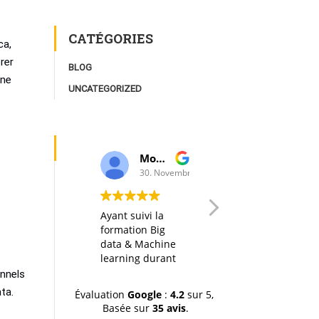
CATÉGORIES
ca,
rer
BLOG
rne
UNCATEGORIZED
Moulay Youssef Smaili
AK I
30. Novembre, 2019.
20. Octobre, 2019.
Ayant suivi la
Any big data
formation Big
course in itself is
data & Machine
interesting, but
learning durant
thanks to a well
la dernière
designed
onnels
session (octobre-
organization of
ta.
Évaluation
Google
:
4.2
sur 5,
novemvre 2019),
the material, the
Basée sur
35 avis
.
je tiens à
hands-on labs