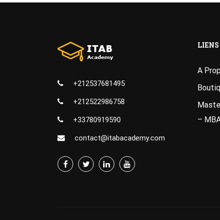
LIENS
A Pro
+212537681495
Bouti
+212522986758
Master
– MB
+33780919590
contact@itabacademy.com