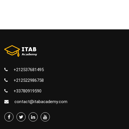
+212537681495
+212522986758
+33780919590
contact@itabacademy.com