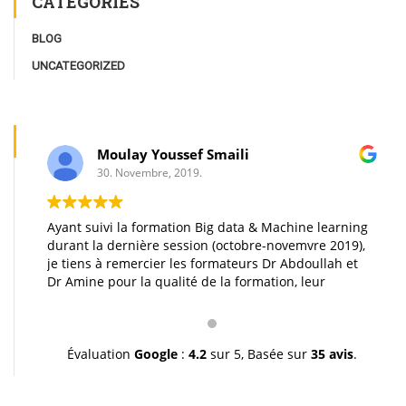
CATÉGORIES
BLOG
UNCATEGORIZED
Moulay Youssef Smaili
30. Novembre, 2019.
Ayant suivi la formation Big data & Machine learning
durant la dernière session (octobre-novemvre 2019),
je tiens à remercier les formateurs Dr Abdoullah et
Dr Amine pour la qualité de la formation, leur
pédagogie et leur gentillesse. Je vous souhaite une
très bonne continuation et à très bientôt inchallah.
Youssef.
Évaluation
Google
:
4.2
sur 5,
Basée sur
35 avis
.