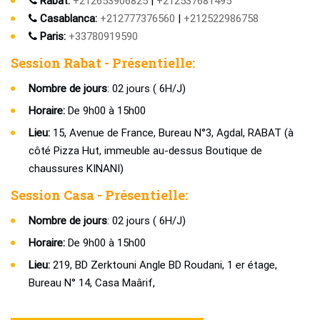
Rabat:
+212653906825
|
+212537681495
Casablanca:
+212777376560
|
+212522986758
Paris:
+33780919590
Session Rabat - Présentielle:
Nombre de jours
: 02 jours ( 6H/J)
Horaire:
De 9h00 à 15h00
Lieu:
15, Avenue de France, Bureau N°3, Agdal, RABAT (à
côté Pizza Hut, immeuble au-dessus Boutique de
chaussures KINANI)
Session Casa - Présentielle:
Nombre de jours
: 02 jours ( 6H/J)
Horaire:
De 9h00 à 15h00
Lieu:
219, BD Zerktouni Angle BD Roudani, 1 er étage,
Bureau N° 14, Casa Maârif,