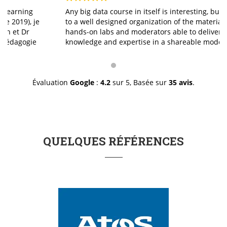
Any big data course in itself is interesting, but thanks
to a well designed organization of the material, the
hands-on labs and moderators able to deliver
knowledge and expertise in a shareable mode instead
of a I-give/you-take mode, made it excellent. The staff
was professionally great in doing exactly what it is
suppose to do and with a genuine smile. I thank you for
a job well done.
Évaluation
Google
:
4.2
sur 5,
Basée sur
35 avis
.
QUELQUES RÉFÉRENCES