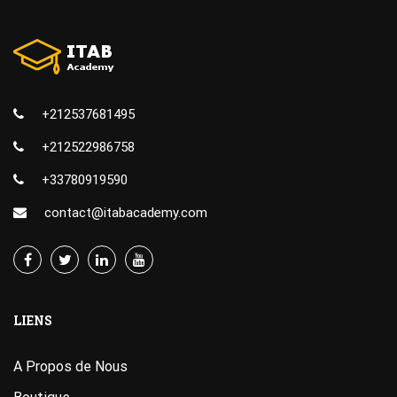
+212537681495
+212522986758
+33780919590
contact@itabacademy.com
LIENS
A Propos de Nous