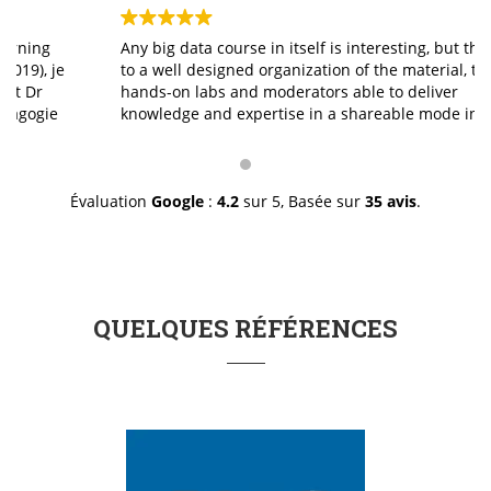
Any big data course in itself is interesting, but thanks
to a well designed organization of the material, the
hands-on labs and moderators able to deliver
knowledge and expertise in a shareable mode instead
of a I-give/you-take mode, made it excellent. The staff
was professionally great in doing exactly what it is
suppose to do and with a genuine smile. I thank you for
a job well done.
Évaluation
Google
:
4.2
sur 5,
Basée sur
35 avis
.
QUELQUES RÉFÉRENCES