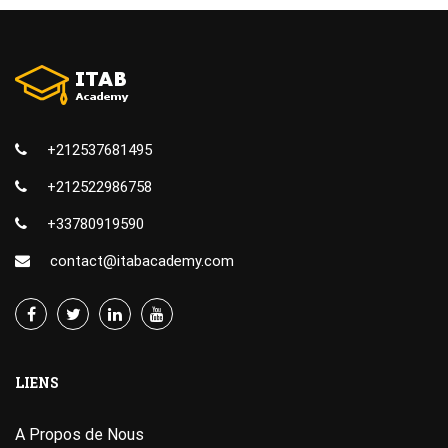
+212537681495
+212522986758
+33780919590
contact@itabacademy.com
LIENS
A Propos de Nous